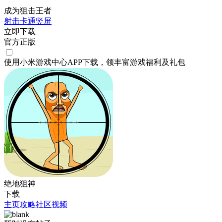
成为狙击王者
射击
卡通
竖屏
立即下载
官方正版
使用小米游戏中心APP
下载
，领丰富游戏
福利
及
礼包
绝地狙神
下载
主页
攻略
社区
视频