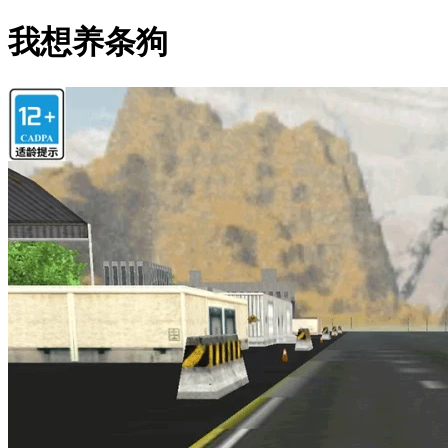
我想养条狗