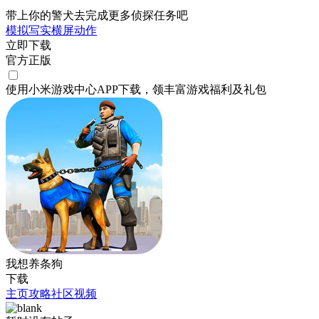
带上你的警犬去完成更多侦探任务吧
模拟
写实
横屏
动作
立即下载
官方正版
使用小米游戏中心APP
下载
，领丰富游戏
福利
及
礼包
我想养条狗
下载
主页
攻略
社区
视频