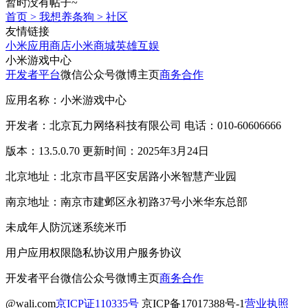
暂时没有帖子~
首页
>
我想养条狗
>
社区
友情链接
小米应用商店
小米商城
英雄互娱
小米游戏中心
开发者平台
微信公众号
微博主页
商务合作
应用名称：小米游戏中心
开发者：北京瓦力网络科技有限公司 电话：010-60606666
版本：13.5.0.70 更新时间：2025年3月24日
北京地址：北京市昌平区安居路小米智慧产业园
南京地址：南京市建邺区永初路37号小米华东总部
未成年人防沉迷系统
米币
用户应用权限
隐私协议
用户服务协议
开发者平台
微信公众号
微博主页
商务合作
@wali.com
京ICP证110335号
京ICP备17017388号-1
营业执照