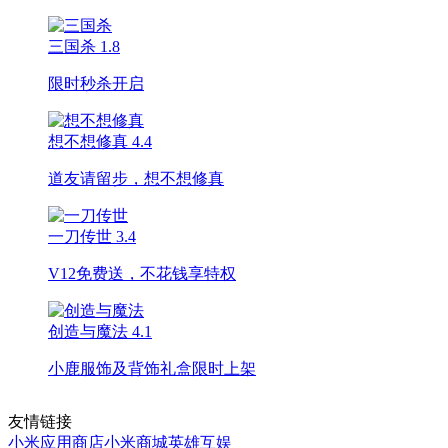
三国杀
1.8
限时秒杀开启
想不想修真
4.4
道友请留步，想不想修真
一刀传世
3.4
V12免费送，不花钱享特权
创造与魔法
4.1
小鹿服饰及背饰礼盒限时上架
友情链接
小米应用商店
小米商城
英雄互娱