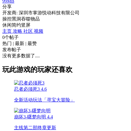
99MB
分享
开发商: 深圳市掌游悦动科技有限公司
操控黑洞吞噬物品
休闲
简约
竖屏
主页
攻略
社区
视频
0个帖子
热门
|
最新
|
最赞
发布帖子
没有更多数据了....
玩此游戏的玩家还喜欢
忍者必须死3
4.6
全新活动玩法「寻宝大冒险」
崩坏3-曙梦向明
4.4
主线第二部终章更新