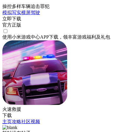
操控多样车辆追击罪犯
模拟
写实
横屏
驾驶
立即下载
官方正版
使用小米游戏中心APP
下载
，领丰富游戏
福利
及
礼包
火速救援
下载
主页
攻略
社区
视频