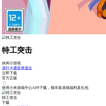
特工突击
休闲小游戏
潜行
卡通
竖屏
逃生
立即下载
官方正版
使用小米游戏中心APP
下载
，领丰富游戏
福利
及
礼包
特工突击
下载