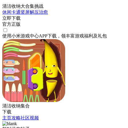
清洁收纳大合集挑战
休闲
卡通
竖屏
解压
治愈
立即下载
官方正版
使用小米游戏中心APP
下载
，领丰富游戏
福利
及
礼包
清洁收纳集合
下载
主页
攻略
社区
视频