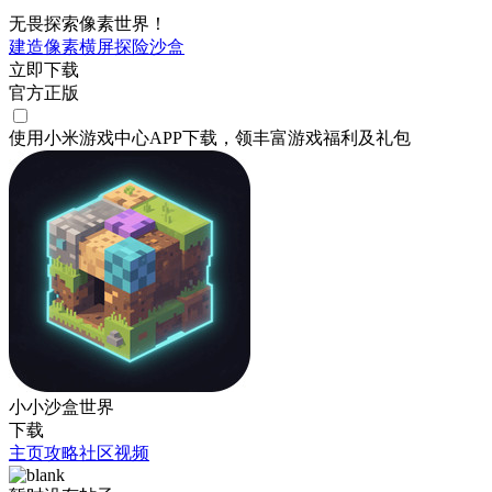
无畏探索像素世界！
建造
像素
横屏
探险
沙盒
立即下载
官方正版
使用小米游戏中心APP
下载
，领丰富游戏
福利
及
礼包
小小沙盒世界
下载
主页
攻略
社区
视频