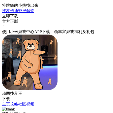
将跳舞的小熊找出来
找茬
卡通
竖屏
解谜
立即下载
官方正版
使用小米游戏中心APP
下载
，领丰富游戏
福利
及
礼包
动图找茬王
下载
主页
攻略
社区
视频