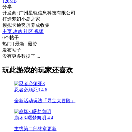
128MB
分享
开发商: 广州星轨信息科技有限公司
打造梦幻小岛之家
模拟
卡通
竖屏
养成
收集
主页
攻略
社区
视频
0个帖子
热门
|
最新
|
最赞
发布帖子
没有更多数据了....
玩此游戏的玩家还喜欢
忍者必须死3
4.6
全新活动玩法「寻宝大冒险」
崩坏3-曙梦向明
4.4
主线第二部终章更新