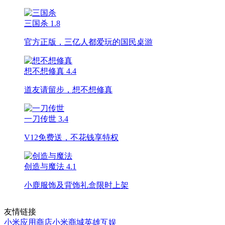
三国杀
1.8
官方正版，三亿人都爱玩的国民桌游
想不想修真
4.4
道友请留步，想不想修真
一刀传世
3.4
V12免费送，不花钱享特权
创造与魔法
4.1
小鹿服饰及背饰礼盒限时上架
友情链接
小米应用商店
小米商城
英雄互娱