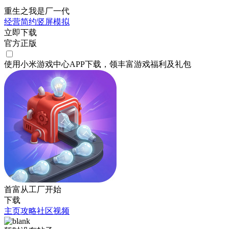
重生之我是厂一代
经营
简约
竖屏
模拟
立即下载
官方正版
使用小米游戏中心APP
下载
，领丰富游戏
福利
及
礼包
首富从工厂开始
下载
主页
攻略
社区
视频