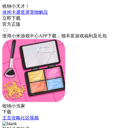
收纳小天才！
休闲
卡通
竖屏
宠物
解压
立即下载
官方正版
使用小米游戏中心APP
下载
，领丰富游戏
福利
及
礼包
收纳小当家
下载
主页
攻略
社区
视频