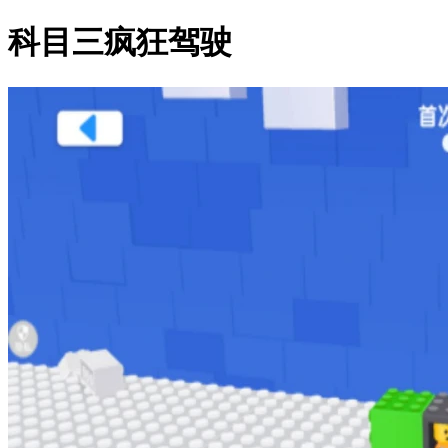
科目三疯狂驾驶