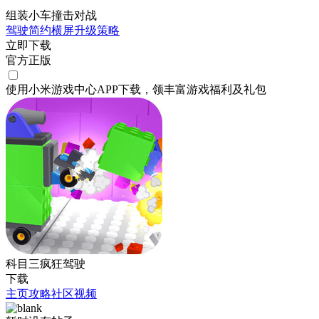
组装小车撞击对战
驾驶
简约
横屏
升级
策略
立即下载
官方正版
使用小米游戏中心APP
下载
，领丰富游戏
福利
及
礼包
科目三疯狂驾驶
下载
主页
攻略
社区
视频