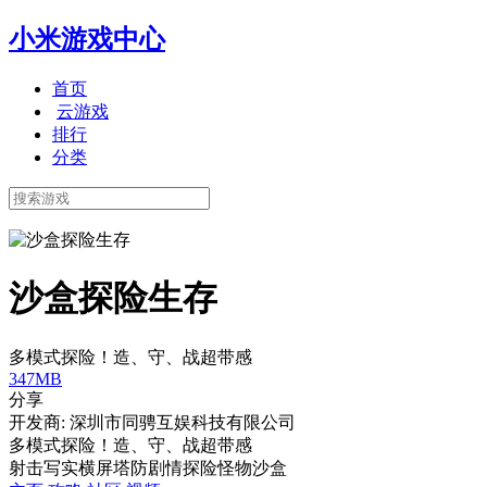
小米游戏中心
首页
云游戏
排行
分类
沙盒探险生存
多模式探险！造、守、战超带感
347MB
分享
开发商: 深圳市同骋互娱科技有限公司
多模式探险！造、守、战超带感
射击
写实
横屏
塔防
剧情
探险
怪物
沙盒