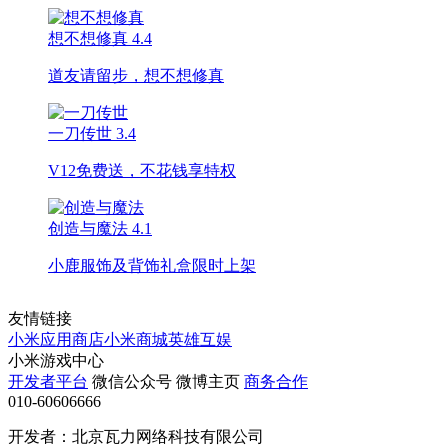
想不想修真
4.4
道友请留步，想不想修真
一刀传世
3.4
V12免费送，不花钱享特权
创造与魔法
4.1
小鹿服饰及背饰礼盒限时上架
友情链接
小米应用商店
小米商城
英雄互娱
小米游戏中心
开发者平台
微信公众号
微博主页
商务合作
010-60606666
开发者：北京瓦力网络科技有限公司