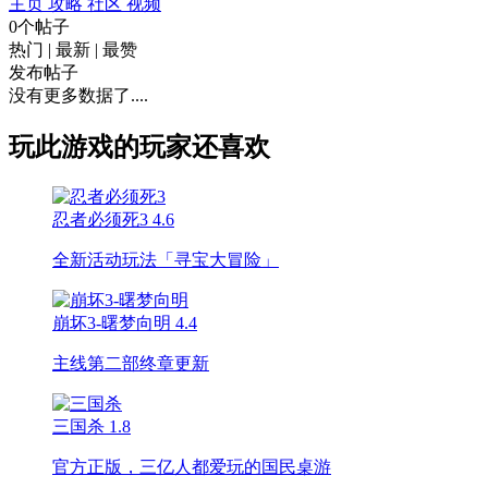
主页
攻略
社区
视频
0个帖子
热门
|
最新
|
最赞
发布帖子
没有更多数据了....
玩此游戏的玩家还喜欢
忍者必须死3
4.6
全新活动玩法「寻宝大冒险」
崩坏3-曙梦向明
4.4
主线第二部终章更新
三国杀
1.8
官方正版，三亿人都爱玩的国民桌游