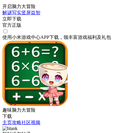
开启脑力大冒险
解谜
写实
竖屏
益智
立即下载
官方正版
使用小米游戏中心APP
下载
，领丰富游戏
福利
及
礼包
趣味脑力大冒险
下载
主页
攻略
社区
视频