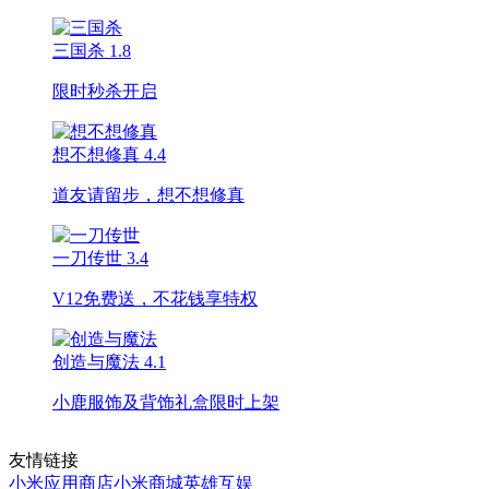
三国杀
1.8
限时秒杀开启
想不想修真
4.4
道友请留步，想不想修真
一刀传世
3.4
V12免费送，不花钱享特权
创造与魔法
4.1
小鹿服饰及背饰礼盒限时上架
友情链接
小米应用商店
小米商城
英雄互娱