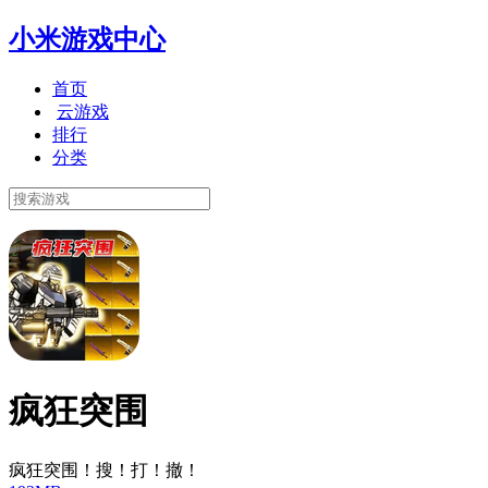
小米游戏中心
首页
云游戏
排行
分类
疯狂突围
疯狂突围！搜！打！撤！