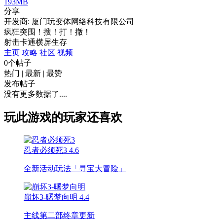
193MB
分享
开发商: 厦门玩变体网络科技有限公司
疯狂突围！搜！打！撤！
射击
卡通
横屏
生存
主页
攻略
社区
视频
0个帖子
热门
|
最新
|
最赞
发布帖子
没有更多数据了....
玩此游戏的玩家还喜欢
忍者必须死3
4.6
全新活动玩法「寻宝大冒险」
崩坏3-曙梦向明
4.4
主线第二部终章更新