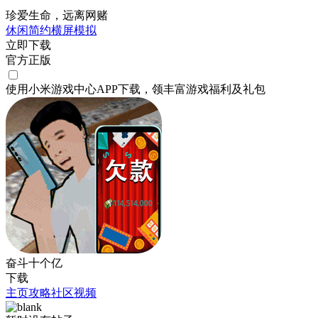
珍爱生命，远离网赌
休闲
简约
横屏
模拟
立即下载
官方正版
使用小米游戏中心APP
下载
，领丰富游戏
福利
及
礼包
奋斗十个亿
下载
主页
攻略
社区
视频