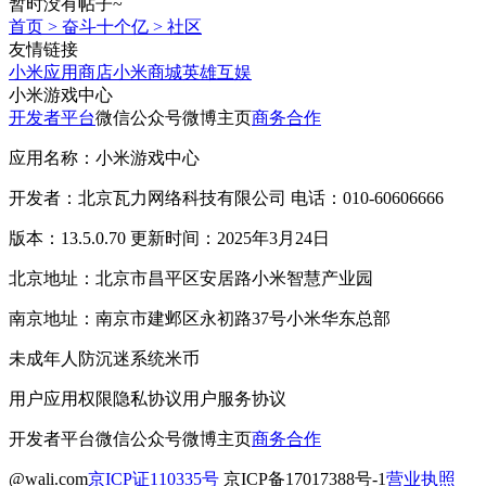
暂时没有帖子~
首页
>
奋斗十个亿
>
社区
友情链接
小米应用商店
小米商城
英雄互娱
小米游戏中心
开发者平台
微信公众号
微博主页
商务合作
应用名称：小米游戏中心
开发者：北京瓦力网络科技有限公司 电话：010-60606666
版本：13.5.0.70 更新时间：2025年3月24日
北京地址：北京市昌平区安居路小米智慧产业园
南京地址：南京市建邺区永初路37号小米华东总部
未成年人防沉迷系统
米币
用户应用权限
隐私协议
用户服务协议
开发者平台
微信公众号
微博主页
商务合作
@wali.com
京ICP证110335号
京ICP备17017388号-1
营业执照