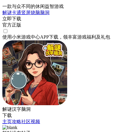
一款与众不同的休闲益智游戏
解谜
卡通
竖屏
烧脑
脑洞
立即下载
官方正版
使用小米游戏中心APP
下载
，领丰富游戏
福利
及
礼包
解谜汉字脑洞
下载
主页
攻略
社区
视频