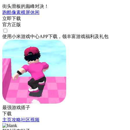
街头滑板的巅峰对决！
跑酷
像素
横屏
休闲
立即下载
官方正版
使用小米游戏中心APP
下载
，领丰富游戏
福利
及
礼包
最强游戏搭子
下载
主页
攻略
社区
视频