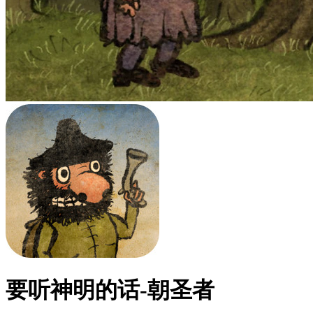
要听神明的话-朝圣者