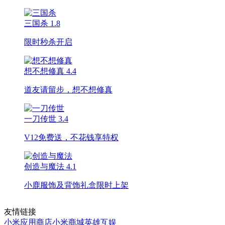
三国杀
1.8
限时秒杀开启
想不想修真
4.4
道友请留步，想不想修真
一刀传世
3.4
V12免费送，不花钱享特权
创造与魔法
4.1
小鹿服饰及背饰礼盒限时上架
友情链接
小米应用商店
小米商城
英雄互娱