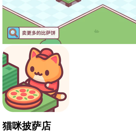
猫咪披萨店