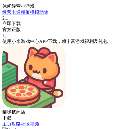
休闲经营小游戏
经营
卡通
横屏
模拟
动物
2.1
立即下载
官方正版
使用小米游戏中心APP
下载
，领丰富游戏
福利
及
礼包
猫咪披萨店
下载
主页
攻略
社区
视频