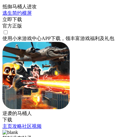
抵御马桶人进攻
逃生
简约
横屏
立即下载
官方正版
使用小米游戏中心APP
下载
，领丰富游戏
福利
及
礼包
逆袭的马桶人
下载
主页
攻略
社区
视频