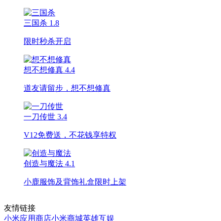
三国杀
1.8
限时秒杀开启
想不想修真
4.4
道友请留步，想不想修真
一刀传世
3.4
V12免费送，不花钱享特权
创造与魔法
4.1
小鹿服饰及背饰礼盒限时上架
友情链接
小米应用商店
小米商城
英雄互娱