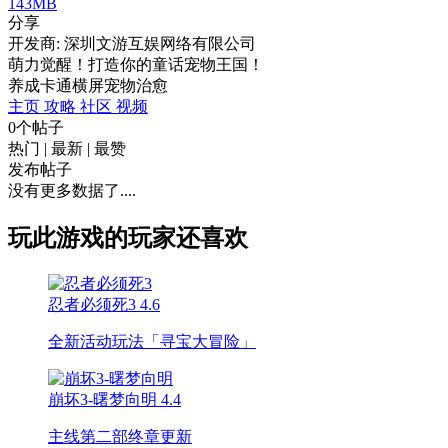
143MB
分享
开发商: 深圳文游互娱网络有限公司
萌力觉醒！打造你的童话宠物王国！​
养成
卡通
横屏
宠物
治愈
主页
攻略
社区
视频
0个帖子
热门
|
最新
|
最赞
发布帖子
没有更多数据了....
玩此游戏的玩家还喜欢
忍者必须死3
4.6
全新活动玩法「寻宝大冒险」
崩坏3-曙梦向明
4.4
主线第二部终章更新