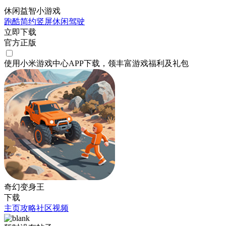
休闲益智小游戏
跑酷
简约
竖屏
休闲
驾驶
立即下载
官方正版
使用小米游戏中心APP
下载
，领丰富游戏
福利
及
礼包
奇幻变身王
下载
主页
攻略
社区
视频