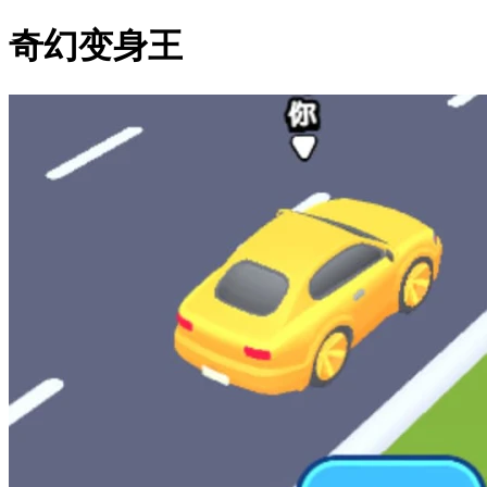
奇幻变身王