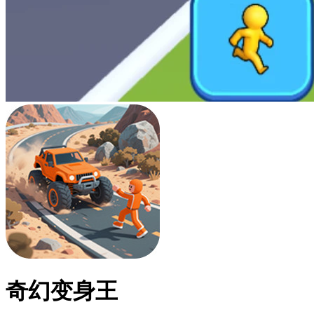
奇幻变身王