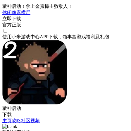
猿神启动！拿上金箍棒击败敌人！
休闲
像素
横屏
立即下载
官方正版
使用小米游戏中心APP
下载
，领丰富游戏
福利
及
礼包
猿神启动
下载
主页
攻略
社区
视频