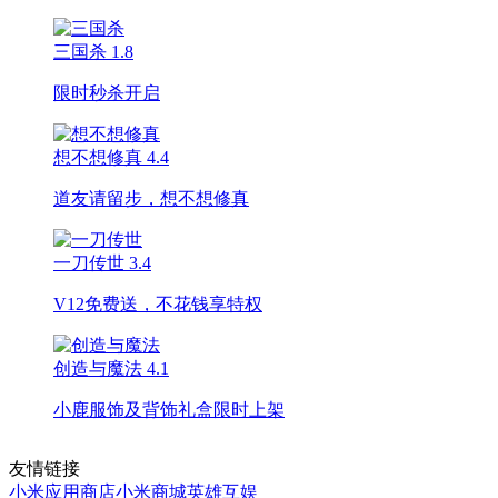
三国杀
1.8
限时秒杀开启
想不想修真
4.4
道友请留步，想不想修真
一刀传世
3.4
V12免费送，不花钱享特权
创造与魔法
4.1
小鹿服饰及背饰礼盒限时上架
友情链接
小米应用商店
小米商城
英雄互娱