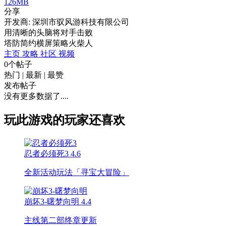
126MB
分享
开发商: 深圳市驭风游科技有限公司
用清晰的头脑将对手击败
塔防
简约
横屏
策略
火柴人
主页
攻略
社区
视频
0个帖子
热门
|
最新
|
最赞
发布帖子
没有更多数据了....
玩此游戏的玩家还喜欢
忍者必须死3
4.6
全新活动玩法「寻宝大冒险」
崩坏3-曙梦向明
4.4
主线第二部终章更新