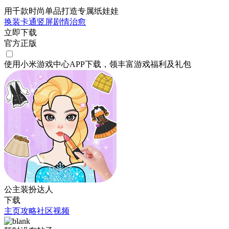
用千款时尚单品打造专属纸娃娃
换装
卡通
竖屏
剧情
治愈
立即下载
官方正版
使用小米游戏中心APP
下载
，领丰富游戏
福利
及
礼包
公主装扮达人
下载
主页
攻略
社区
视频