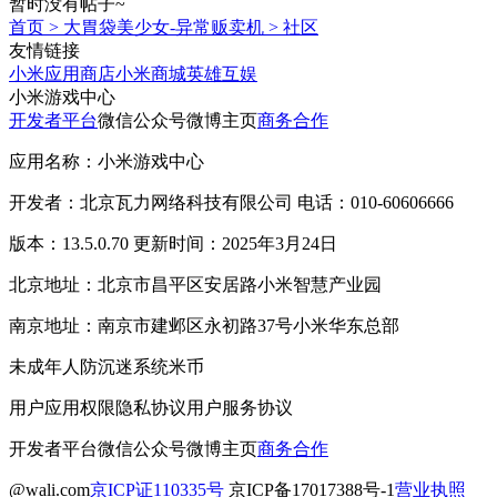
暂时没有帖子~
首页
>
大胃袋美少女-异常贩卖机
>
社区
友情链接
小米应用商店
小米商城
英雄互娱
小米游戏中心
开发者平台
微信公众号
微博主页
商务合作
应用名称：小米游戏中心
开发者：北京瓦力网络科技有限公司 电话：010-60606666
版本：13.5.0.70 更新时间：2025年3月24日
北京地址：北京市昌平区安居路小米智慧产业园
南京地址：南京市建邺区永初路37号小米华东总部
未成年人防沉迷系统
米币
用户应用权限
隐私协议
用户服务协议
开发者平台
微信公众号
微博主页
商务合作
@wali.com
京ICP证110335号
京ICP备17017388号-1
营业执照