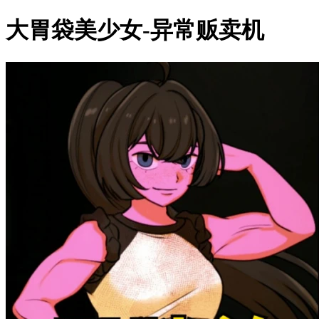
大胃袋美少女-异常贩卖机