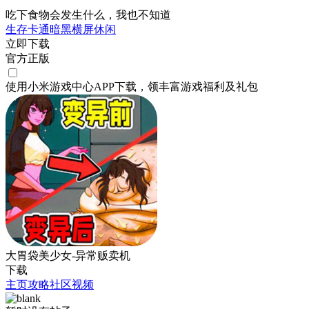
吃下食物会发生什么，我也不知道
生存
卡通
暗黑
横屏
休闲
立即下载
官方正版
使用小米游戏中心APP
下载
，领丰富游戏
福利
及
礼包
大胃袋美少女-异常贩卖机
下载
主页
攻略
社区
视频