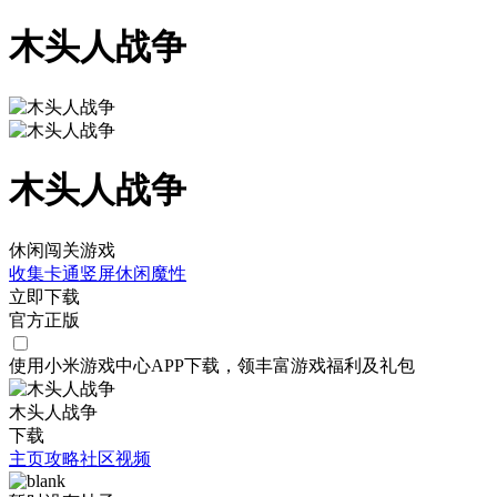
木头人战争
木头人战争
休闲闯关游戏
收集
卡通
竖屏
休闲
魔性
立即下载
官方正版
使用小米游戏中心APP
下载
，领丰富游戏
福利
及
礼包
木头人战争
下载
主页
攻略
社区
视频