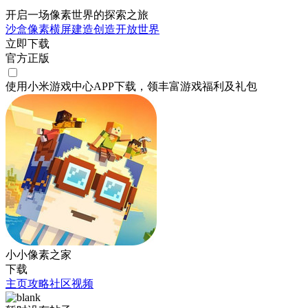
开启一场像素世界的探索之旅
沙盒
像素
横屏
建造
创造
开放世界
立即下载
官方正版
使用小米游戏中心APP
下载
，领丰富游戏
福利
及
礼包
小小像素之家
下载
主页
攻略
社区
视频