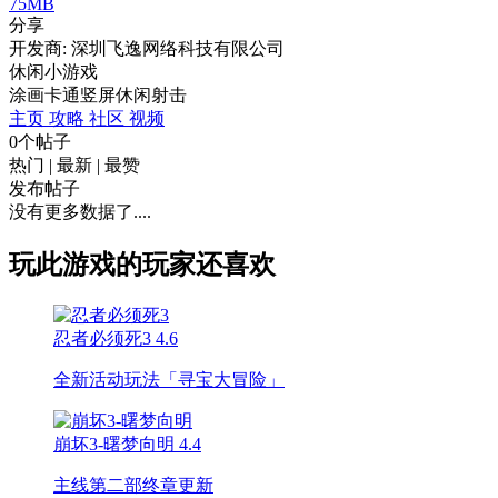
75MB
分享
开发商: 深圳飞逸网络科技有限公司
休闲小游戏
涂画
卡通
竖屏
休闲
射击
主页
攻略
社区
视频
0个帖子
热门
|
最新
|
最赞
发布帖子
没有更多数据了....
玩此游戏的玩家还喜欢
忍者必须死3
4.6
全新活动玩法「寻宝大冒险」
崩坏3-曙梦向明
4.4
主线第二部终章更新