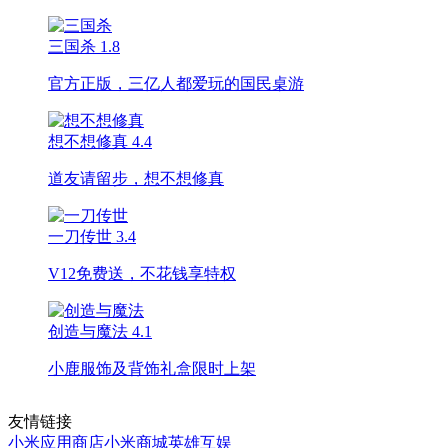
三国杀
1.8
官方正版，三亿人都爱玩的国民桌游
想不想修真
4.4
道友请留步，想不想修真
一刀传世
3.4
V12免费送，不花钱享特权
创造与魔法
4.1
小鹿服饰及背饰礼盒限时上架
友情链接
小米应用商店
小米商城
英雄互娱