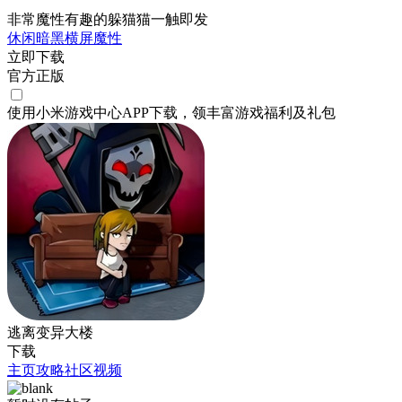
非常魔性有趣的躲猫猫一触即发
休闲
暗黑
横屏
魔性
立即下载
官方正版
使用小米游戏中心APP
下载
，领丰富游戏
福利
及
礼包
逃离变异大楼
下载
主页
攻略
社区
视频