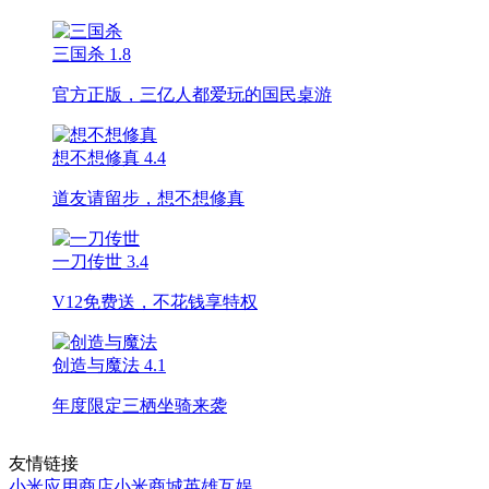
三国杀
1.8
官方正版，三亿人都爱玩的国民桌游
想不想修真
4.4
道友请留步，想不想修真
一刀传世
3.4
V12免费送，不花钱享特权
创造与魔法
4.1
年度限定三栖坐骑来袭
友情链接
小米应用商店
小米商城
英雄互娱