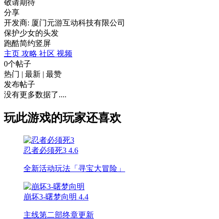
敬请期待
分享
开发商: 厦门元游互动科技有限公司
保护少女的头发
跑酷
简约
竖屏
主页
攻略
社区
视频
0个帖子
热门
|
最新
|
最赞
发布帖子
没有更多数据了....
玩此游戏的玩家还喜欢
忍者必须死3
4.6
全新活动玩法「寻宝大冒险」
崩坏3-曙梦向明
4.4
主线第二部终章更新