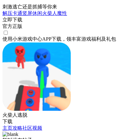
刺激逃亡还是抓捕等你来
解压
卡通
竖屏
休闲
火柴人
魔性
立即下载
官方正版
使用小米游戏中心APP
下载
，领丰富游戏
福利
及
礼包
火柴人逃脱
下载
主页
攻略
社区
视频