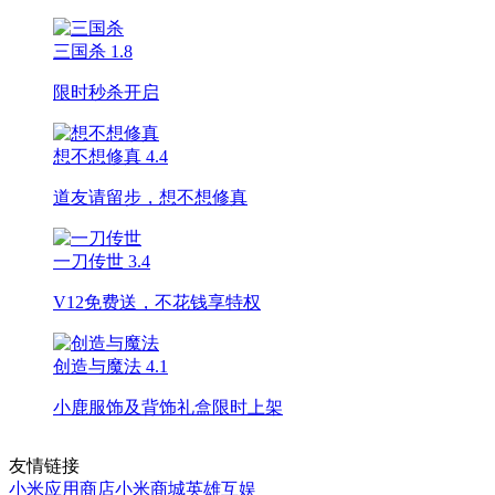
三国杀
1.8
限时秒杀开启
想不想修真
4.4
道友请留步，想不想修真
一刀传世
3.4
V12免费送，不花钱享特权
创造与魔法
4.1
小鹿服饰及背饰礼盒限时上架
友情链接
小米应用商店
小米商城
英雄互娱