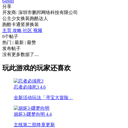
64MB
分享
开发商: 深圳市鹏邦网络科技有限公司
公主少女换装跑酷达人
跑酷
卡通
竖屏
换装
主页
攻略
社区
视频
0个帖子
热门
|
最新
|
最赞
发布帖子
没有更多数据了....
玩此游戏的玩家还喜欢
忍者必须死3
4.6
全新活动玩法「寻宝大冒险」
崩坏3-曙梦向明
4.4
主线第二部终章更新