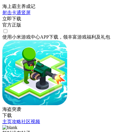
海上霸主养成记
射击
卡通
竖屏
立即下载
官方正版
使用小米游戏中心APP
下载
，领丰富游戏
福利
及
礼包
海盗突袭
下载
主页
攻略
社区
视频