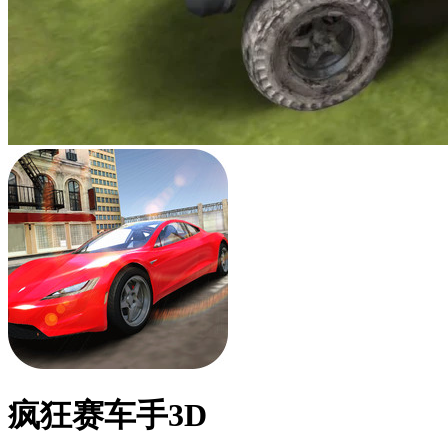
疯狂赛车手3D