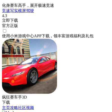
化身赛车高手，展开极速竞速
竞速
写实
横屏
驾驶
4.3
立即下载
官方正版
使用小米游戏中心APP
下载
，领丰富游戏
福利
及
礼包
疯狂赛车手3D
下载
主页
攻略
社区
视频