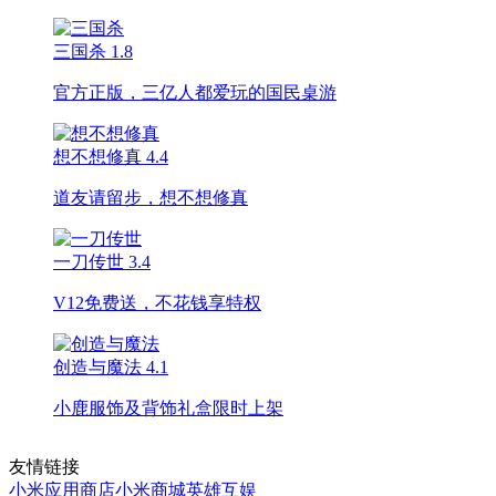
三国杀
1.8
官方正版，三亿人都爱玩的国民桌游
想不想修真
4.4
道友请留步，想不想修真
一刀传世
3.4
V12免费送，不花钱享特权
创造与魔法
4.1
小鹿服饰及背饰礼盒限时上架
友情链接
小米应用商店
小米商城
英雄互娱