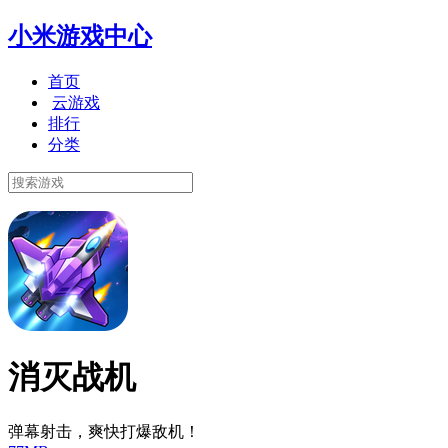
小米游戏中心
首页
云游戏
排行
分类
消灭战机
弹幕射击，爽快打爆敌机！