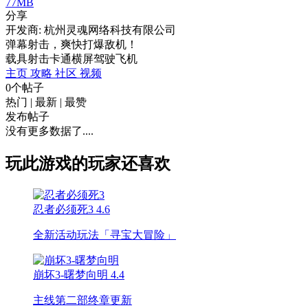
77MB
分享
开发商: 杭州灵魂网络科技有限公司
弹幕射击，爽快打爆敌机！
载具射击
卡通
横屏
驾驶
飞机
主页
攻略
社区
视频
0个帖子
热门
|
最新
|
最赞
发布帖子
没有更多数据了....
玩此游戏的玩家还喜欢
忍者必须死3
4.6
全新活动玩法「寻宝大冒险」
崩坏3-曙梦向明
4.4
主线第二部终章更新