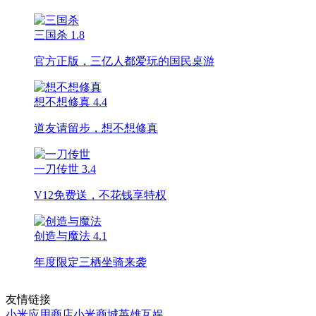
三国杀
1.8
官方正版，三亿人都爱玩的国民桌游
想不想修真
4.4
道友请留步，想不想修真
一刀传世
3.4
V12免费送，不花钱享特权
创造与魔法
4.1
年度限定三栖坐骑来袭
友情链接
小米应用商店
小米商城
英雄互娱