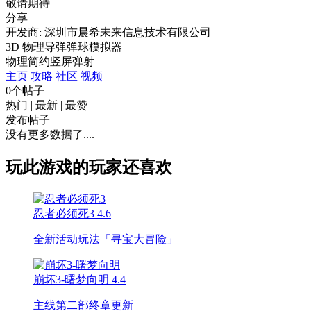
敬请期待
分享
开发商: 深圳市晨希未来信息技术有限公司
3D 物理导弹弹球模拟器
物理
简约
竖屏
弹射
主页
攻略
社区
视频
0个帖子
热门
|
最新
|
最赞
发布帖子
没有更多数据了....
玩此游戏的玩家还喜欢
忍者必须死3
4.6
全新活动玩法「寻宝大冒险」
崩坏3-曙梦向明
4.4
主线第二部终章更新