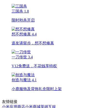
三国杀
1.8
限时秒杀开启
想不想修真
4.4
道友请留步，想不想修真
一刀传世
3.4
V12免费送，不花钱享特权
创造与魔法
4.1
小鹿服饰及背饰礼盒限时上架
友情链接
小米应用商店
小米商城
英雄互娱