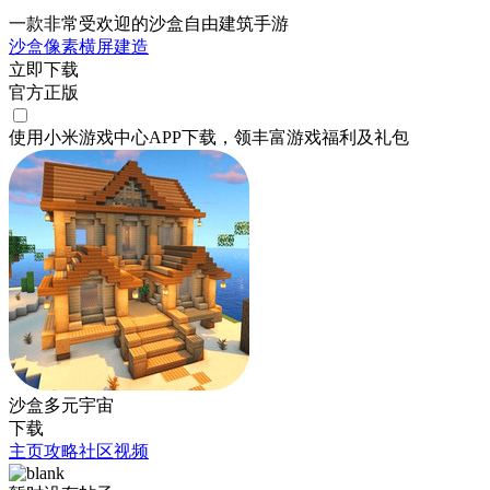
一款非常受欢迎的沙盒自由建筑手游
沙盒
像素
横屏
建造
立即下载
官方正版
使用小米游戏中心APP
下载
，领丰富游戏
福利
及
礼包
沙盒多元宇宙
下载
主页
攻略
社区
视频