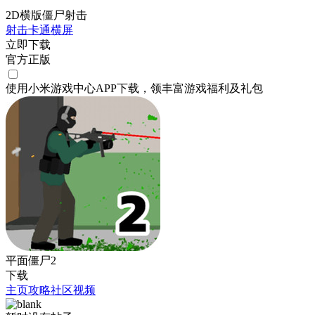
2D横版僵尸射击
射击
卡通
横屏
立即下载
官方正版
使用小米游戏中心APP
下载
，领丰富游戏
福利
及
礼包
平面僵尸2
下载
主页
攻略
社区
视频