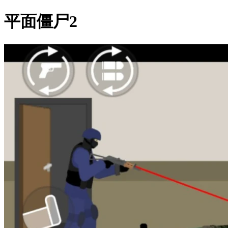
平面僵尸2