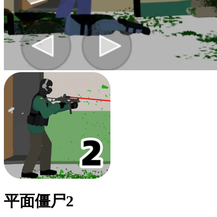
平面僵尸2