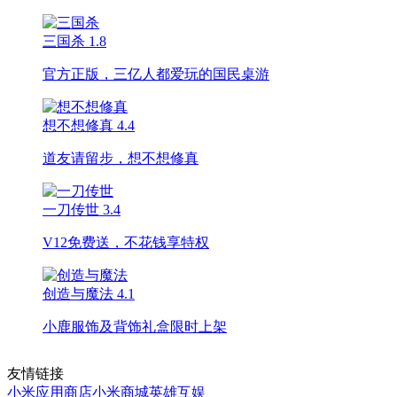
三国杀
1.8
官方正版，三亿人都爱玩的国民桌游
想不想修真
4.4
道友请留步，想不想修真
一刀传世
3.4
V12免费送，不花钱享特权
创造与魔法
4.1
小鹿服饰及背饰礼盒限时上架
友情链接
小米应用商店
小米商城
英雄互娱