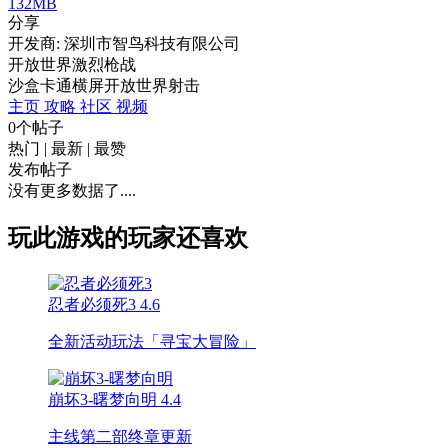
132MB
分享
开发商: 深圳市智鸟科技有限公司
开放世界激烈枪战
沙盒
卡通
横屏
开放世界
射击
主页
攻略
社区
视频
0个帖子
热门
|
最新
|
最赞
发布帖子
没有更多数据了....
玩此游戏的玩家还喜欢
忍者必须死3
4.6
全新活动玩法「寻宝大冒险」
崩坏3-曙梦向明
4.4
主线第二部终章更新