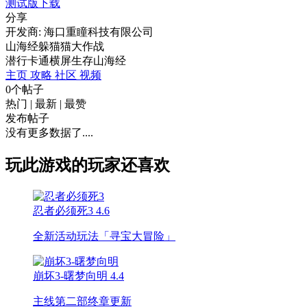
测试版下载
分享
开发商: 海口重瞳科技有限公司
山海经躲猫猫大作战
潜行
卡通
横屏
生存
山海经
主页
攻略
社区
视频
0个帖子
热门
|
最新
|
最赞
发布帖子
没有更多数据了....
玩此游戏的玩家还喜欢
忍者必须死3
4.6
全新活动玩法「寻宝大冒险」
崩坏3-曙梦向明
4.4
主线第二部终章更新