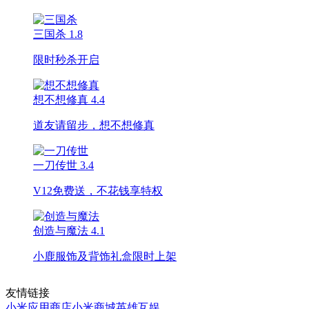
三国杀
1.8
限时秒杀开启
想不想修真
4.4
道友请留步，想不想修真
一刀传世
3.4
V12免费送，不花钱享特权
创造与魔法
4.1
小鹿服饰及背饰礼盒限时上架
友情链接
小米应用商店
小米商城
英雄互娱