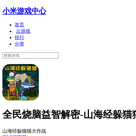
小米游戏中心
首页
云游戏
排行
分类
全民烧脑益智解密-山海经躲猫
山海经躲猫猫大作战