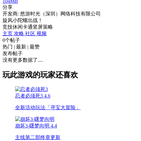
104MB
分享
开发商: 悠游时光（深圳）网络科技有限公司
旋风小陀螺出战！
竞技
休闲
卡通
竖屏
策略
主页
攻略
社区
视频
0个帖子
热门
|
最新
|
最赞
发布帖子
没有更多数据了....
玩此游戏的玩家还喜欢
忍者必须死3
4.6
全新活动玩法「寻宝大冒险」
崩坏3-曙梦向明
4.4
主线第二部终章更新