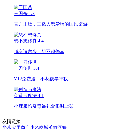
三国杀
1.8
官方正版，三亿人都爱玩的国民桌游
想不想修真
4.4
道友请留步，想不想修真
一刀传世
3.4
V12免费送，不花钱享特权
创造与魔法
4.1
小鹿服饰及背饰礼盒限时上架
友情链接
小米应用商店
小米商城
英雄互娱