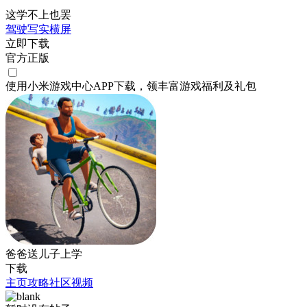
这学不上也罢
驾驶
写实
横屏
立即下载
官方正版
使用小米游戏中心APP
下载
，领丰富游戏
福利
及
礼包
爸爸送儿子上学
下载
主页
攻略
社区
视频