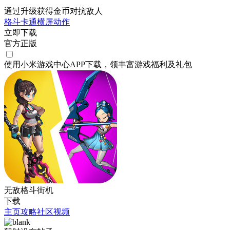
通过升级获得金币对抗敌人
格斗
卡通
横屏
动作
立即下载
官方正版
使用小米游戏中心APP
下载
，领丰富游戏
福利
及
礼包
无敌格斗街机
下载
主页
攻略
社区
视频