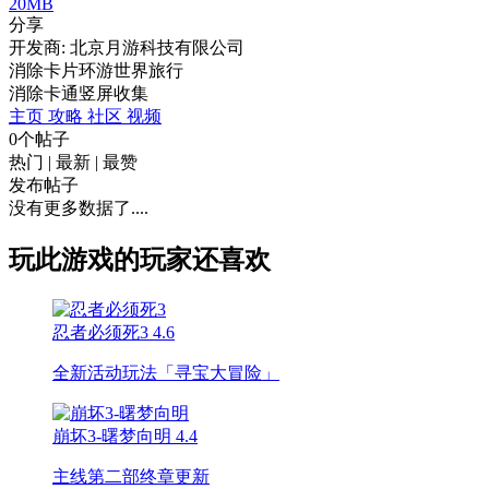
20MB
分享
开发商: 北京月游科技有限公司
消除卡片环游世界旅行
消除
卡通
竖屏
收集
主页
攻略
社区
视频
0个帖子
热门
|
最新
|
最赞
发布帖子
没有更多数据了....
玩此游戏的玩家还喜欢
忍者必须死3
4.6
全新活动玩法「寻宝大冒险」
崩坏3-曙梦向明
4.4
主线第二部终章更新