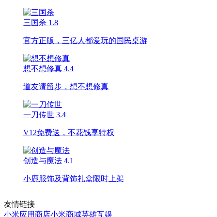
三国杀
1.8
官方正版，三亿人都爱玩的国民桌游
想不想修真
4.4
道友请留步，想不想修真
一刀传世
3.4
V12免费送，不花钱享特权
创造与魔法
4.1
小鹿服饰及背饰礼盒限时上架
友情链接
小米应用商店
小米商城
英雄互娱