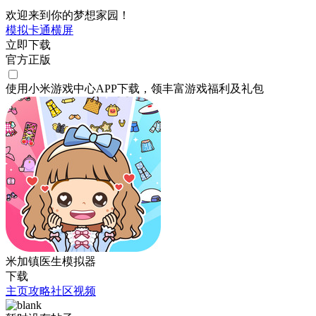
欢迎来到你的梦想家园！
模拟
卡通
横屏
立即下载
官方正版
使用小米游戏中心APP
下载
，领丰富游戏
福利
及
礼包
米加镇医生模拟器
下载
主页
攻略
社区
视频