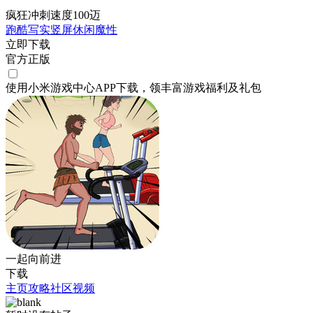
疯狂冲刺速度100迈
跑酷
写实
竖屏
休闲
魔性
立即下载
官方正版
使用小米游戏中心APP
下载
，领丰富游戏
福利
及
礼包
一起向前进
下载
主页
攻略
社区
视频